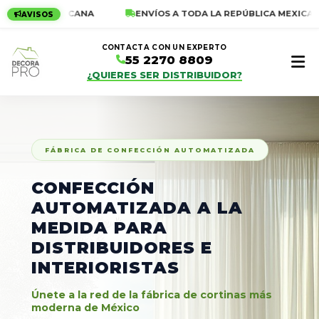
CA MEXICANA
ENVÍOS A TODA LA REPÚBLICA MEXICANA
AVISOS
CONTACTA CON UN EXPERTO
55 2270 8809
¿QUIERES SER DISTRIBUIDOR?
FÁBRICA DE CONFECCIÓN AUTOMATIZADA
CONFECCIÓN
AUTOMATIZADA A LA
MEDIDA PARA
Empieza a escribir para ver resultados
DISTRIBUIDORES E
INTERIORISTAS
Únete a la red de la fábrica de cortinas más
moderna de México