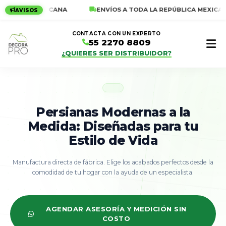
ÚBLICA MEXICANA
ENVÍOS A TODA LA REPÚBLICA MEXICANA
AVISOS
CONTACTA CON UN EXPERTO
55 2270 8809
¿QUIERES SER DISTRIBUIDOR?
Persianas Modernas a la
Medida: Diseñadas para tu
Estilo de Vida
Empieza a escribir para ver resultados
Manufactura directa de fábrica. Elige los acabados perfectos desde la
comodidad de tu hogar con la ayuda de un especialista.
AGENDAR ASESORÍA Y MEDICIÓN SIN
COSTO