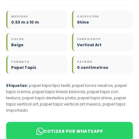
MEDIDAS
COLECCIÓN
0.53 m x 10 m
Shine
COLOR
FABRICANTE
Beige
Vertical Art
FORMATO
PATRÓN
Papel Tapiz
0 centímetros
Etiquetas:
papel tapiz tipo textil, papel tonos neutros, papel
tapiz crema, papel tapiz lineas blancas, papel tapiz con
textura, papel tapiz destellos plata, papel tapiz shine, papel
tapiz vertical art, papel tapiz vertical art mexico, papel tapiz
importado
COTIZAR POR WHATSAPP