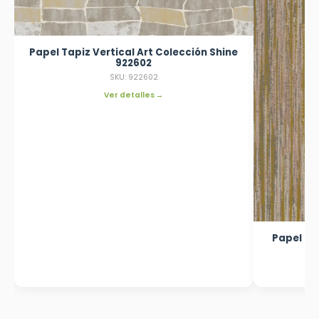
Papel Tapiz Vertical Art Colección Shine
922602
SKU: 922602
Ver detalles →
Papel Ta