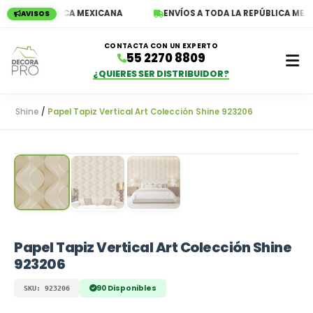
A LA REPÚBLICA MEXICANA
ENVÍOS A TODA LA REPÚBLICA MEXIC
AVISOS
CONTACTA CON UN EXPERTO
55 2270 8809
¿QUIERES SER DISTRIBUIDOR?
Shine
/
Papel Tapiz Vertical Art Colección Shine 923206
Empieza a escribir para ver resultados
Papel Tapiz Vertical Art Colección Shine
923206
90 Disponibles
SKU: 923206