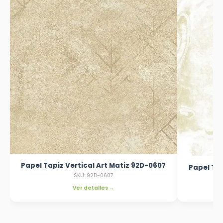
Papel Tapiz Vertical Art Matiz 92D-0607
Papel Tap
SKU: 92D-0607
Ver detalles →