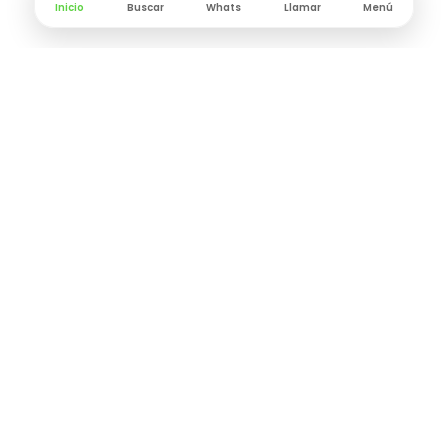
Inicio
Buscar
Whats
Llamar
Menú
CONTACTO
Lunes a Viernes
9:00 am - 6:30 pm
contacto@decorapro.mx
55 2270 8809
Preguntas Frecuentes