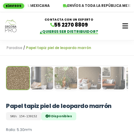
 LA REPÚBLICA MEXICANA
ENVÍOS A TODA LA REPÚBLICA MEXICA
AVISOS
CONTACTA CON UN EXPERTO
55 2270 8809
¿QUIERES SER DISTRIBUIDOR?
Paradise
/
Papel tapiz piel de leopardo marrón
Empieza a escribir para ver resultados
Papel tapiz piel de leopardo marrón
9 Disponibles
SKU: 154-139152
Rollo: 5.30m²n