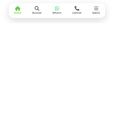
Inicio
Buscar
Whats
Llamar
Menú
CONTACTO
Lunes a Viernes
9:00 am - 6:30 pm
contacto@decorapro.mx
55 2270 8809