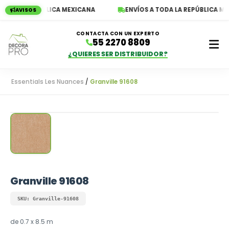
ODA LA REPÚBLICA MEXICANA
ENVÍOS A TODA LA REPÚBLICA MEX
AVISOS
CONTACTA CON UN EXPERTO
55 2270 8809
¿QUIERES SER DISTRIBUIDOR?
Essentials Les Nuances
/
Granville 91608
Empieza a escribir para ver resultados
Granville 91608
SKU: Granville-91608
de 0.7 x 8.5 m