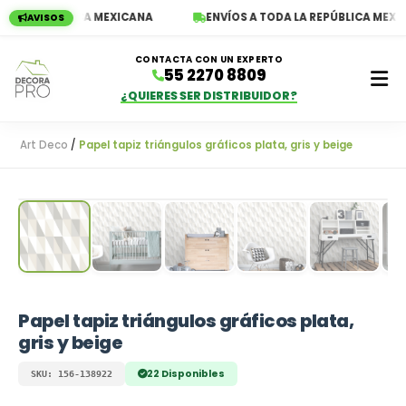
 LA REPÚBLICA MEXICANA
ENVÍOS A TODA LA REPÚBLICA MEXIC
AVISOS
CONTACTA CON UN EXPERTO
55 2270 8809
¿QUIERES SER DISTRIBUIDOR?
Art Deco
/
Papel tapiz triángulos gráficos plata, gris y beige
Empieza a escribir para ver resultados
Papel tapiz triángulos gráficos plata,
gris y beige
22 Disponibles
SKU: 156-138922