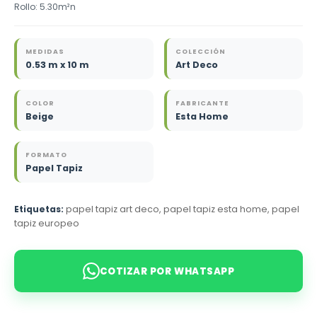
Rollo: 5.30m²n
MEDIDAS
COLECCIÓN
0.53 m x 10 m
Art Deco
COLOR
FABRICANTE
Beige
Esta Home
FORMATO
Papel Tapiz
Etiquetas:
papel tapiz art deco, papel tapiz esta home, papel
tapiz europeo
COTIZAR POR WHATSAPP